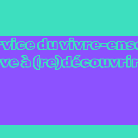
vice du vivre-ens
ve à (re)découvri