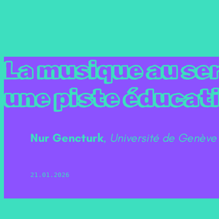
Aller
au
contenu
La musique au ser
une piste éducati
Nur Gencturk
,
Université de Genève
21.01.2026