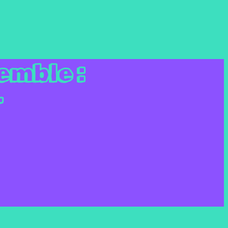
emble :
r