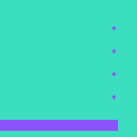
+
+
+
+