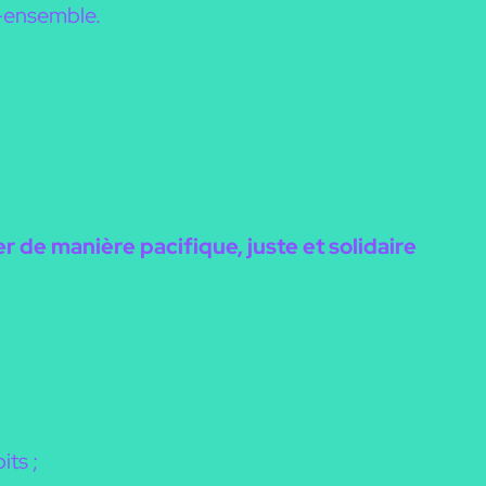
re-ensemble.
er
de manière
pacifique
,
juste
et
solidaire
its ;