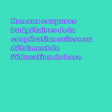
Non aux coupures
budgétaires de la
coopération suisse au
détriment de
l’éducation de base