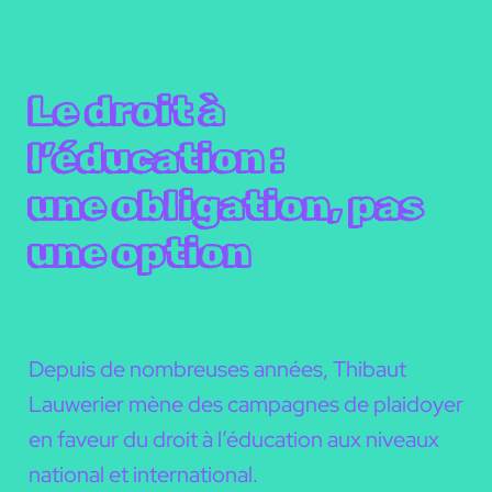
Aller
au
contenu
Le droit à
l’éducation :
une obligation, pas
une option
Depuis de nombreuses années, Thibaut
Lauwerier mène des campagnes de plaidoyer
en faveur du droit à l’éducation aux niveaux
national et international.